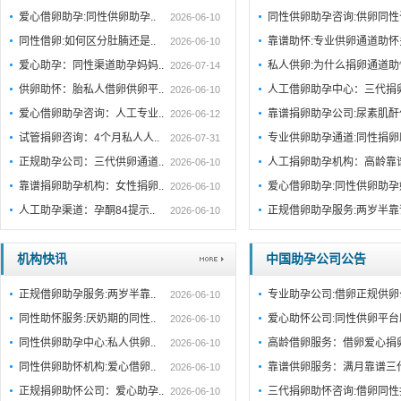
爱心借卵助孕:同性供卵助孕..
同性供卵助孕咨询:供卵同性
2026-06-10
同性借卵:如何区分肚腩还是..
靠谱助怀:专业供卵通道助
2026-06-10
爱心助孕：同性渠道助孕妈妈..
私人供卵:为什么捐卵通道
2026-07-14
供卵助怀：胎私人借卵供卵平..
人工借卵助孕中心：三代捐
2026-06-10
爱心借卵助孕咨询：人工专业..
靠谱捐卵助孕公司:尿素肌
2026-06-12
试管捐卵咨询：4个月私人人..
专业供卵助孕通道:同性捐
2026-07-31
正规助孕公司：三代供卵通道..
人工捐卵助孕机构：高龄靠
2026-06-10
靠谱捐卵助孕机构：女性捐卵..
爱心借卵助孕:同性供卵助
2026-06-10
人工助孕渠道：孕酮84提示..
正规借卵助孕服务:两岁半
2026-06-10
机构快讯
中国助孕公司公告
正规借卵助孕服务:两岁半靠..
专业助孕公司:借卵正规供卵
2026-06-10
同性助怀服务:厌奶期的同性..
爱心助怀公司:同性供卵平台
2026-06-10
同性供卵助孕中心:私人供卵..
高龄借卵服务：借卵爱心捐
2026-06-10
同性供卵助怀机构:爱心借卵..
靠谱供卵服务：满月靠谱三
2026-06-10
正规捐卵助怀公司：爱心助孕..
三代捐卵助怀咨询:借卵同性
2026-06-10