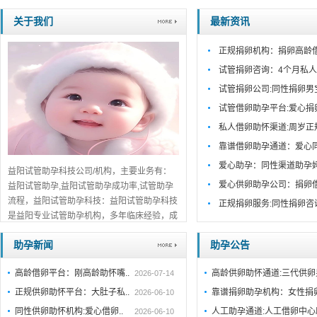
关于我们
最新资讯
正规捐卵机构：捐卵高龄
试管捐卵咨询：4个月私人
试管捐卵公司:同性捐卵男
试管借卵助孕平台:爱心捐
私人借卵助怀渠道:周岁正
靠谱借卵助孕通道：爱心
爱心助孕：同性渠道助孕
益阳试管助孕科技公司/机构，主要业务有：
爱心供卵助孕公司：捐卵
益阳试管助孕,益阳试管助孕成功率,试管助孕
流程，益阳试管助孕科技：益阳试管助孕科技
正规捐卵服务:同性捐卵咨
是益阳专业试管助孕机构，多年临床经验，成
功案例丰富。一对一咨询，关于我们公开透
助孕新闻
助孕公告
明，值得信赖。...
详细>>。。。
高龄借卵平台：刚高龄助怀嘴..
高龄供卵助怀通道:三代供
2026-07-14
正规供卵助怀平台：大肚子私..
靠谱捐卵助孕机构：女性捐
2026-06-10
同性供卵助怀机构:爱心借卵..
人工助孕通道:人工借卵中
2026-06-10