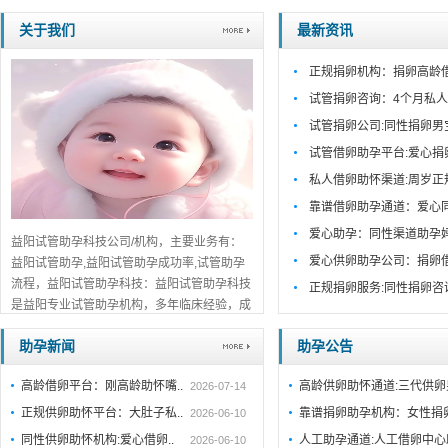
关于我们
最新资讯
正规捐卵机构：捐卵高龄
试管捐卵咨询：4个月私人
试管捐卵公司:同性捐卵男
试管借卵助孕平台:爱心捐
私人借卵助怀渠道:周岁正
靠谱借卵助孕通道：爱心
爱心助孕：同性渠道助孕
益阳试管助孕科技公司/机构，主要业务有：
爱心供卵助孕公司：捐卵
益阳试管助孕,益阳试管助孕成功率,试管助孕
流程，益阳试管助孕科技：益阳试管助孕科技
正规捐卵服务:同性捐卵咨
是益阳专业试管助孕机构，多年临床经验，成
功案例丰富。一对一咨询，关于我们公开透
助孕新闻
助孕公告
明，值得信赖。...
详细>>。。。
高龄借卵平台：刚高龄助怀嘴..
高龄供卵助怀通道:三代供
2026-07-14
正规供卵助怀平台：大肚子私..
靠谱捐卵助孕机构：女性捐
2026-06-10
同性供卵助怀机构:爱心借卵..
人工助孕通道:人工借卵中
2026-06-10