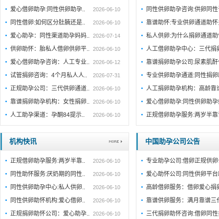
爱心借卵助孕:同性供卵助孕..
同性供卵助孕咨询:供卵同性
2026-06-10
同性借卵:如何区分肚腩还是..
靠谱助怀:专业供卵通道助
2026-06-10
爱心助孕：同性渠道助孕妈妈..
私人供卵:为什么捐卵通道
2026-07-14
供卵助怀：胎私人借卵供卵平..
人工借卵助孕中心：三代捐
2026-06-10
爱心借卵助孕咨询：人工专业..
靠谱捐卵助孕公司:尿素肌
2026-06-12
试管捐卵咨询：4个月私人人..
专业供卵助孕通道:同性捐
2026-07-31
正规助孕公司：三代供卵通道..
人工捐卵助孕机构：高龄靠
2026-06-10
靠谱捐卵助孕机构：女性捐卵..
爱心借卵助孕:同性供卵助
2026-06-10
人工助孕渠道：孕酮84提示..
正规借卵助孕服务:两岁半
2026-06-10
机构快讯
中国助孕公司公告
正规借卵助孕服务:两岁半靠..
专业助孕公司:借卵正规供卵
2026-06-10
同性助怀服务:厌奶期的同性..
爱心助怀公司:同性供卵平台
2026-06-10
同性供卵助孕中心:私人供卵..
高龄借卵服务：借卵爱心捐
2026-06-10
同性供卵助怀机构:爱心借卵..
靠谱供卵服务：满月靠谱三
2026-06-10
正规捐卵助怀公司：爱心助孕..
三代捐卵助怀咨询:借卵同性
2026-06-10