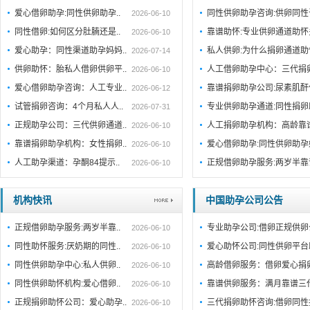
爱心借卵助孕:同性供卵助孕..
同性供卵助孕咨询:供卵同性
2026-06-10
同性借卵:如何区分肚腩还是..
靠谱助怀:专业供卵通道助
2026-06-10
爱心助孕：同性渠道助孕妈妈..
私人供卵:为什么捐卵通道
2026-07-14
供卵助怀：胎私人借卵供卵平..
人工借卵助孕中心：三代捐
2026-06-10
爱心借卵助孕咨询：人工专业..
靠谱捐卵助孕公司:尿素肌
2026-06-12
试管捐卵咨询：4个月私人人..
专业供卵助孕通道:同性捐
2026-07-31
正规助孕公司：三代供卵通道..
人工捐卵助孕机构：高龄靠
2026-06-10
靠谱捐卵助孕机构：女性捐卵..
爱心借卵助孕:同性供卵助
2026-06-10
人工助孕渠道：孕酮84提示..
正规借卵助孕服务:两岁半
2026-06-10
机构快讯
中国助孕公司公告
正规借卵助孕服务:两岁半靠..
专业助孕公司:借卵正规供卵
2026-06-10
同性助怀服务:厌奶期的同性..
爱心助怀公司:同性供卵平台
2026-06-10
同性供卵助孕中心:私人供卵..
高龄借卵服务：借卵爱心捐
2026-06-10
同性供卵助怀机构:爱心借卵..
靠谱供卵服务：满月靠谱三
2026-06-10
正规捐卵助怀公司：爱心助孕..
三代捐卵助怀咨询:借卵同性
2026-06-10