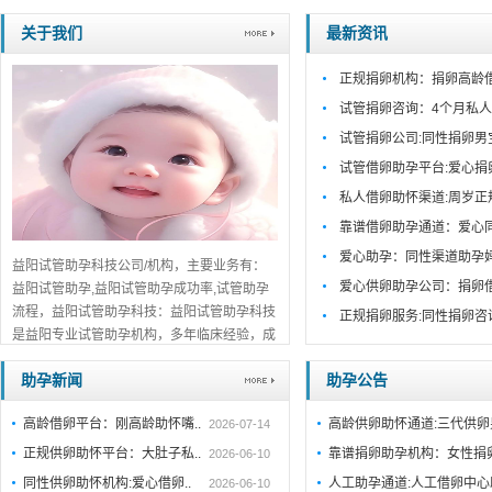
关于我们
最新资讯
正规捐卵机构：捐卵高龄
试管捐卵咨询：4个月私人
试管捐卵公司:同性捐卵男
试管借卵助孕平台:爱心捐
私人借卵助怀渠道:周岁正
靠谱借卵助孕通道：爱心
爱心助孕：同性渠道助孕
益阳试管助孕科技公司/机构，主要业务有：
爱心供卵助孕公司：捐卵
益阳试管助孕,益阳试管助孕成功率,试管助孕
流程，益阳试管助孕科技：益阳试管助孕科技
正规捐卵服务:同性捐卵咨
是益阳专业试管助孕机构，多年临床经验，成
功案例丰富。一对一咨询，关于我们公开透
助孕新闻
助孕公告
明，值得信赖。...
详细>>。。。
高龄借卵平台：刚高龄助怀嘴..
高龄供卵助怀通道:三代供
2026-07-14
正规供卵助怀平台：大肚子私..
靠谱捐卵助孕机构：女性捐
2026-06-10
同性供卵助怀机构:爱心借卵..
人工助孕通道:人工借卵中
2026-06-10