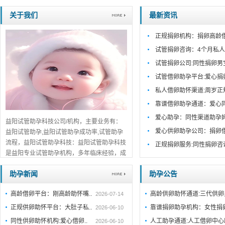
关于我们
最新资讯
正规捐卵机构：捐卵高龄
试管捐卵咨询：4个月私人
试管捐卵公司:同性捐卵男
试管借卵助孕平台:爱心捐
私人借卵助怀渠道:周岁正
靠谱借卵助孕通道：爱心
爱心助孕：同性渠道助孕
益阳试管助孕科技公司/机构，主要业务有：
爱心供卵助孕公司：捐卵
益阳试管助孕,益阳试管助孕成功率,试管助孕
流程，益阳试管助孕科技：益阳试管助孕科技
正规捐卵服务:同性捐卵咨
是益阳专业试管助孕机构，多年临床经验，成
功案例丰富。一对一咨询，关于我们公开透
助孕新闻
助孕公告
明，值得信赖。...
详细>>。。。
高龄借卵平台：刚高龄助怀嘴..
高龄供卵助怀通道:三代供
2026-07-14
正规供卵助怀平台：大肚子私..
靠谱捐卵助孕机构：女性捐
2026-06-10
同性供卵助怀机构:爱心借卵..
人工助孕通道:人工借卵中
2026-06-10