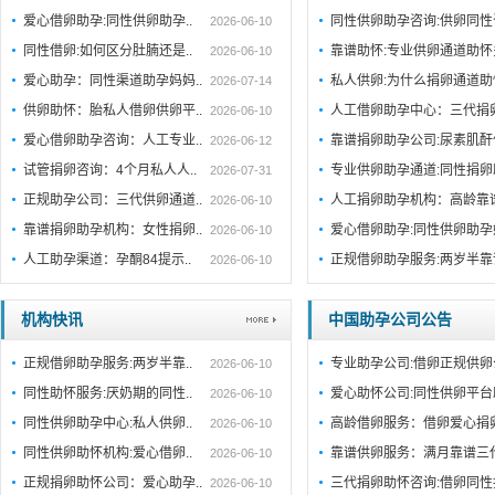
爱心借卵助孕:同性供卵助孕..
同性供卵助孕咨询:供卵同性
2026-06-10
同性借卵:如何区分肚腩还是..
靠谱助怀:专业供卵通道助
2026-06-10
爱心助孕：同性渠道助孕妈妈..
私人供卵:为什么捐卵通道
2026-07-14
供卵助怀：胎私人借卵供卵平..
人工借卵助孕中心：三代捐
2026-06-10
爱心借卵助孕咨询：人工专业..
靠谱捐卵助孕公司:尿素肌
2026-06-12
试管捐卵咨询：4个月私人人..
专业供卵助孕通道:同性捐
2026-07-31
正规助孕公司：三代供卵通道..
人工捐卵助孕机构：高龄靠
2026-06-10
靠谱捐卵助孕机构：女性捐卵..
爱心借卵助孕:同性供卵助
2026-06-10
人工助孕渠道：孕酮84提示..
正规借卵助孕服务:两岁半
2026-06-10
机构快讯
中国助孕公司公告
正规借卵助孕服务:两岁半靠..
专业助孕公司:借卵正规供卵
2026-06-10
同性助怀服务:厌奶期的同性..
爱心助怀公司:同性供卵平台
2026-06-10
同性供卵助孕中心:私人供卵..
高龄借卵服务：借卵爱心捐
2026-06-10
同性供卵助怀机构:爱心借卵..
靠谱供卵服务：满月靠谱三
2026-06-10
正规捐卵助怀公司：爱心助孕..
三代捐卵助怀咨询:借卵同性
2026-06-10