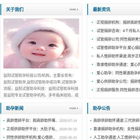
关于我们
最新资讯
正规捐卵机构：捐卵高龄
试管捐卵咨询：4个月私人
试管捐卵公司:同性捐卵男
试管借卵助孕平台:爱心捐
私人借卵助怀渠道:周岁正
靠谱借卵助孕通道：爱心
爱心助孕：同性渠道助孕
益阳试管助孕科技公司/机构，主要业务有：
爱心供卵助孕公司：捐卵
益阳试管助孕,益阳试管助孕成功率,试管助孕
流程，益阳试管助孕科技：益阳试管助孕科技
正规捐卵服务:同性捐卵咨
是益阳专业试管助孕机构，多年临床经验，成
功案例丰富。一对一咨询，关于我们公开透
助孕新闻
助孕公告
明，值得信赖。...
详细>>。。。
高龄借卵平台：刚高龄助怀嘴..
高龄供卵助怀通道:三代供
2026-07-14
正规供卵助怀平台：大肚子私..
靠谱捐卵助孕机构：女性捐
2026-06-10
同性供卵助怀机构:爱心借卵..
人工助孕通道:人工借卵中
2026-06-10