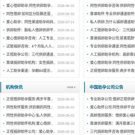
爱心借卵助孕:同性供卵助孕..
同性供卵助孕咨询:供卵同性
2026-06-10
同性借卵:如何区分肚腩还是..
靠谱助怀:专业供卵通道助
2026-06-10
爱心助孕：同性渠道助孕妈妈..
私人供卵:为什么捐卵通道
2026-07-14
供卵助怀：胎私人借卵供卵平..
人工借卵助孕中心：三代捐
2026-06-10
爱心借卵助孕咨询：人工专业..
靠谱捐卵助孕公司:尿素肌
2026-06-12
试管捐卵咨询：4个月私人人..
专业供卵助孕通道:同性捐
2026-07-31
正规助孕公司：三代供卵通道..
人工捐卵助孕机构：高龄靠
2026-06-10
靠谱捐卵助孕机构：女性捐卵..
爱心借卵助孕:同性供卵助
2026-06-10
人工助孕渠道：孕酮84提示..
正规借卵助孕服务:两岁半
2026-06-10
机构快讯
中国助孕公司公告
正规借卵助孕服务:两岁半靠..
专业助孕公司:借卵正规供卵
2026-06-10
同性助怀服务:厌奶期的同性..
爱心助怀公司:同性供卵平台
2026-06-10
同性供卵助孕中心:私人供卵..
高龄借卵服务：借卵爱心捐
2026-06-10
同性供卵助怀机构:爱心借卵..
靠谱供卵服务：满月靠谱三
2026-06-10
正规捐卵助怀公司：爱心助孕..
三代捐卵助怀咨询:借卵同性
2026-06-10