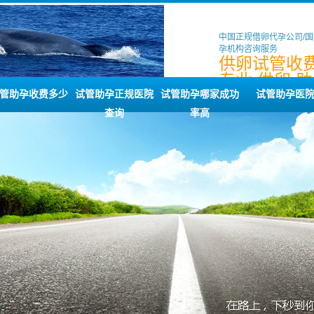
中国正规借卵代孕公司/
孕机构咨询服务
供卵试管收费
专业,供卵,助
道,同性
管助孕收费多少
试管助孕正规医院
试管助孕哪家成功
试管助孕医
查询
率高