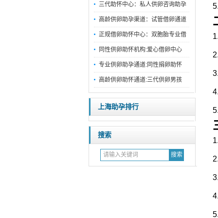
三代助怀中心：私人供卵咨询助孕
5
高龄供卵助孕渠道：试管借卵通道
正规借卵助怀中心：双胞胎专业借
1
同性供卵助怀机构:爱心借卵中心
2
专业供卵助孕通道:同性捐卵助怀
3
高龄供卵助怀通道:三代供卵男孩
4
上海助孕排行
5
搜索
1
2
3
4
5