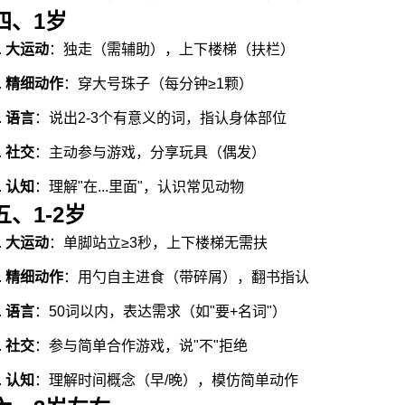
四、1岁
.
大运动
：独走（需辅助），上下楼梯（扶栏）
.
精细动作
：穿大号珠子（每分钟≥1颗）
.
语言
：说出2-3个有意义的词，指认身体部位
.
社交
：主动参与游戏，分享玩具（偶发）
.
认知
：理解"在...里面"，认识常见动物
五、1-2岁
.
大运动
：单脚站立≥3秒，上下楼梯无需扶
.
精细动作
：用勺自主进食（带碎屑），翻书指认
.
语言
：50词以内，表达需求（如"要+名词"）
.
社交
：参与简单合作游戏，说"不"拒绝
.
认知
：理解时间概念（早/晚），模仿简单动作