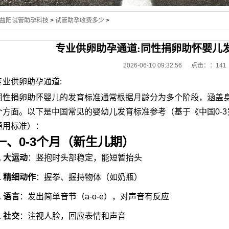
益阳试管助孕科技
>
试管助孕收费多少
>
专业供卵助孕通道:同性捐卵助怀婴儿
2026-06-10 09:32:56 点击：
：141
专业供卵助孕通道:
同性捐卵助怀婴儿的发育标准通常根据月龄分为多个阶段，涵盖
个方面。以下是中国常见的婴幼儿发育标准参考（基于《中国0-
通用标准）：
一、0-3个月（新生儿期）
.
大运动
：竖抱时头部稳定，能短暂抬头
.
精细动作
：握拳、握持物体（如奶瓶）
.
语言
：发出简单音节（a-o-e），对声音有反应
.
社交
：注视人脸，回应表情和声音