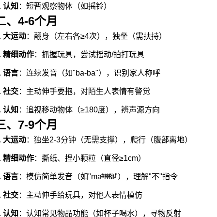
.
认知
：短暂观察物体（如摇铃）
二、4-6个月
.
大运动
：翻身（左右各≥4次），独坐（需扶持）
.
精细动作
：抓握玩具，尝试摇动/拍打玩具
.
语言
：连续发音（如"ba-ba"），识别家人称呼
.
社交
：主动伸手要抱，对陌生人表情有警觉
.
认知
：追视移动物体（≥180度），辨声源方向
三、7-9个月
.
大运动
：独坐2-3分钟（无需支撑），爬行（腹部离地）
.
精细动作
：撕纸、捏小颗粒（直径≥1cm）
.
语言
：模仿简单发音（如"ma-ma"），理解"不"指令
###ju
.
社交
：主动伸手给玩具，对他人表情模仿
.
认知
：认知常见物品功能（如杯子喝水），寻物反射