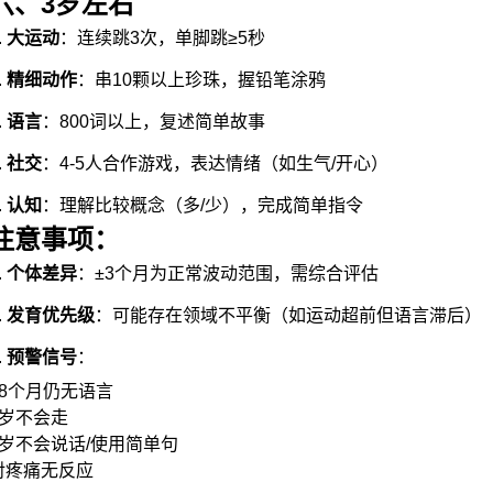
六、3岁左右
.
大运动
：连续跳3次，单脚跳≥5秒
.
精细动作
：串10颗以上珍珠，握铅笔涂鸦
.
语言
：800词以上，复述简单故事
.
社交
：4-5人合作游戏，表达情绪（如生气/开心）
.
认知
：理解比较概念（多/少），完成简单指令
注意事项：
.
个体差异
：±3个月为正常波动范围，需综合评估
.
发育优先级
：可能存在领域不平衡（如运动超前但语言滞后）
.
预警信号
：
18个月仍无语言
2岁不会走
3岁不会说话/使用简单句
对疼痛无反应